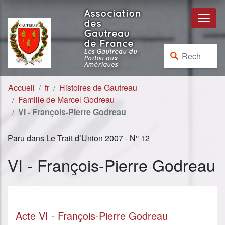
Aller au contenu
Aller à la navigation
Association
des
Gautreau
de France
Rechercher :
Les Gautreau du
Poitou aux
Amériques
Accueil
fr
Histoires de Gautreau
Famille de Marcel Godreau
VI - François-Pierre Godreau
Paru dans Le Trait d’Union 2007 - N° 12
VI - François-Pierre Godreau
Acte VI - François-Pierre Godreau