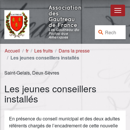
Aller au contenu
Aller à la navigation
Association
des
Gautreau
de France
Rechercher :
Les Gautreau du
Poitou aux
Amériques
Accueil
fr
Les fruits
Dans la presse
Les jeunes conseillers installés
Saint-Gelais, Deux-Sèvres
Les jeunes conseillers
installés
En présence du conseil municipal et des deux adultes
référents chargés de l’encadrement de cette nouvelle