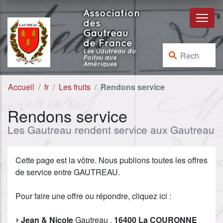
Aller au contenu
Aller à la navigation
Association
des
Gautreau
de France
Rechercher :
Les Gautreau du
Poitou aux
Amériques
Accueil
fr
Les fruits
Rendons service
Rendons service
Les Gautreau rendent service aux Gautreau
Cette page est la vôtre. Nous publions toutes les offres
de service entre GAUTREAU.
Pour faire une offre ou répondre, cliquez ici :
Jean & Nicole
Gautreau ,
16400 La COURONNE