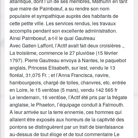
atlantique, dont l’un de ses membres, Mathurin en tant
que maire de Paimbœuf, a su rendre son nom
populaire et sympathique auprès des habitants de
cette petite ville. Les services rendus, les travaux
accomplis pendant son excellente administration.
Ainsi Paimboeuf, a-t-il le quai Gautreau
Avec Gatien Laffont, l’Actif avait fait deux croisières .,
La troisième, commence le 27 pluviôse (15 février
1797). Pierre Gautreau envoya à Nantes, le paquebot
anglais, Princess Elisabeth, sur lest, vendu le 13
floréal, 31,075 Fr. ; et l’Anna Francisca, navire,
hambourgeois, chargé de toiles, chanvres, etc. entrée
en Loire, le 15 ventôse (5 mars), vendu 142 565 fr
Le lendemain, 16 ventôse, l’Actif été pris par la frégate
anglaise, le Phaeton, l’équipage conduit à Falmouth.
A leur arrivée sur la terre ennemie, ces hommes qui
allaient être exposés aux horreurs de la captivité des
pontons se distinguèrent par un trait de bienfaisance
au-dessus de tout éloge et de tout commentaire Le