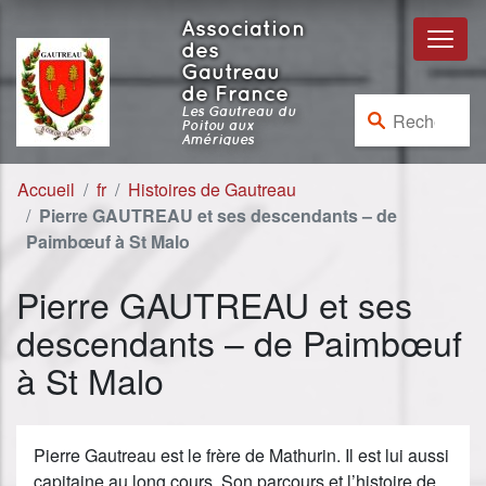
Aller au contenu
Aller à la navigation
Association
des
Gautreau
de France
Rechercher :
Les Gautreau du
Poitou aux
Amériques
Accueil
fr
Histoires de Gautreau
Pierre GAUTREAU et ses descendants – de
Paimbœuf à St Malo
Pierre GAUTREAU et ses
descendants – de Paimbœuf
à St Malo
Pierre Gautreau est le frère de Mathurin. Il est lui aussi
capitaine au long cours. Son parcours et l’histoire de