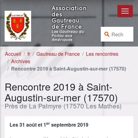
Aller au contenu
Aller à la navigation
Association
des
Gautreau
de France
Rechercher :
Les Gautreau du
Poitou aux
Amériques
Accueil
fr
Gautreau de France
Les rencontres
Archives
Rencontre 2019 à Saint-Augustin-sur-mer (17570)
Rencontre 2019 à Saint-
Augustin-sur-mer (17570)
Près de La Palmyre (17570 Les Mathes)
er
Les 31 août et 1
septembre 2019