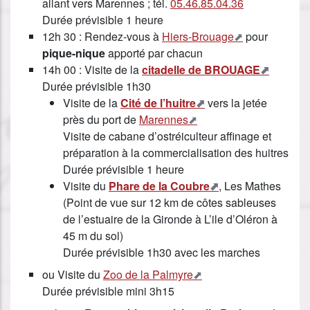
allant vers Marennes ; tél.
05.46.85.04.36
Durée prévisible 1 heure
12h 30 : Rendez-vous à
Hiers-Brouage
pour
pique-nique
apporté par chacun
14h 00 : Visite de la
citadelle de BROUAGE
Durée prévisible 1h30
Visite de la
Cité de l’huitre
vers la jetée
près du port de
Marennes
Visite de cabane d’ostréiculteur affinage et
préparation à la commercialisation des huitres
Durée prévisible 1 heure
Visite du
Phare de la Coubre
, Les Mathes
(Point de vue sur 12 km de côtes sableuses
de l’estuaire de la Gironde à L’ile d’Oléron à
45 m du sol)
Durée prévisible 1h30 avec les marches
ou Visite du
Zoo de la Palmyre
Durée prévisible mini 3h15