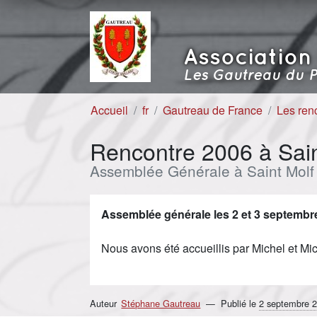
Aller au contenu
Aller à la navigation
Association
Les Gautreau du P
Accueil
fr
Gautreau de France
Les ren
Rencontre 2006 à Sain
Assemblée Générale à Saint Molf
Assemblée générale les 2 et 3 septembr
Nous avons été accueillis par Michel et Mi
Auteur
Stéphane Gautreau
Publié le
2 septembre 