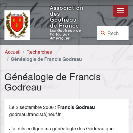
Aller au contenu
Aller à la navigation
Association
des
Gautreau
de France
Rechercher :
Les Gautreau du
Poitou aux
Amériques
Accueil
Recherches
Généalogie de Francis Godreau
Généalogie de Francis
Godreau
Le 2 septembre 2006 :
Francis Godreau
godreau.francis(à)neuf.fr
J’ai mis en ligne ma généalogie des Godreau que