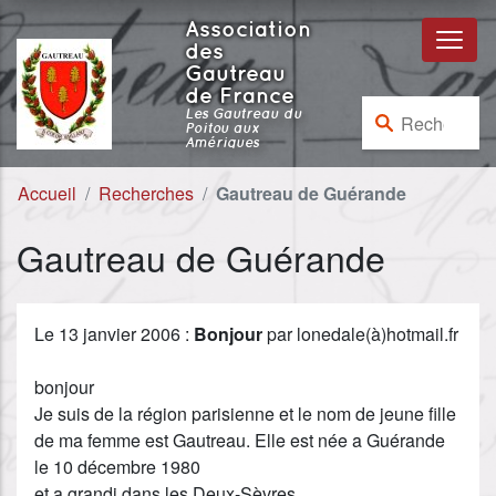
Aller au contenu
Aller à la navigation
Association
des
Gautreau
de France
Rechercher :
Les Gautreau du
Poitou aux
Amériques
Accueil
Recherches
Gautreau de Guérande
Gautreau de Guérande
Le 13 janvier 2006 :
Bonjour
par lonedale(à)hotmail.fr
bonjour
Je suis de la région parisienne et le nom de jeune fille
de ma femme est Gautreau. Elle est née a Guérande
le 10 décembre 1980
et a grandi dans les Deux-Sèvres,