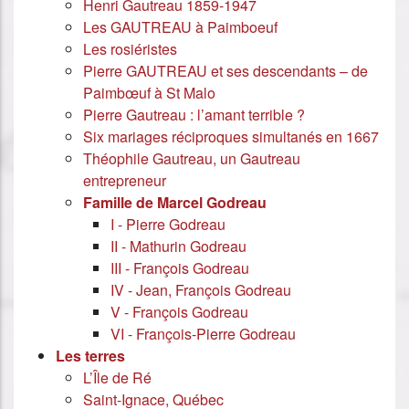
Henri Gautreau 1859-1947
Les GAUTREAU à Paimboeuf
Les rosiéristes
Pierre GAUTREAU et ses descendants – de
Paimbœuf à St Malo
Pierre Gautreau : l’amant terrible ?
Six mariages réciproques simultanés en 1667
Théophile Gautreau, un Gautreau
entrepreneur
Famille de Marcel Godreau
I - Pierre Godreau
II - Mathurin Godreau
III - François Godreau
IV - Jean, François Godreau
V - François Godreau
VI - François-Pierre Godreau
Les terres
L’Île de Ré
Saint-Ignace, Québec