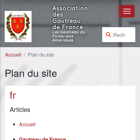
Aller au contenu
Aller à la navigation
Association
des
Gautreau
de France
Rechercher :
Les Gautreau du
Poitou aux
Amériques
Accueil
Plan du site
Plan du site
fr
Articles
Accueil
Gautreau de France