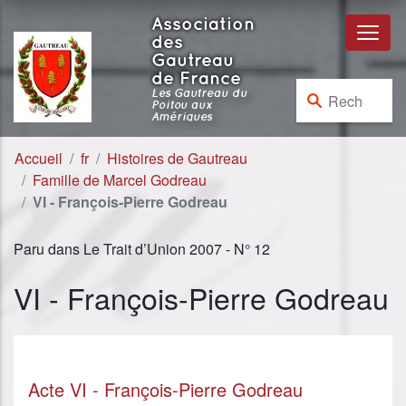
Aller au contenu
Aller à la navigation
Association
des
Gautreau
de France
Rechercher :
Les Gautreau du
Poitou aux
Amériques
Accueil
fr
Histoires de Gautreau
Famille de Marcel Godreau
VI - François-Pierre Godreau
Paru dans Le Trait d’Union 2007 - N° 12
VI - François-Pierre Godreau
Acte VI - François-Pierre Godreau