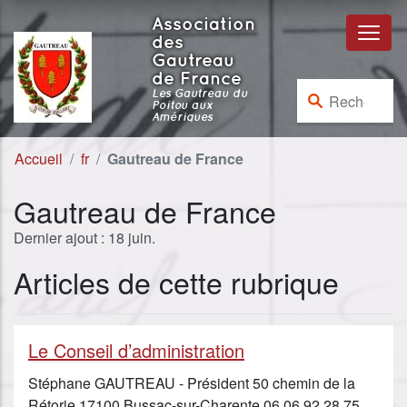
Aller au contenu
Aller à la navigation
Association
des
Gautreau
de France
Rechercher :
Les Gautreau du
Poitou aux
Amériques
Accueil
fr
Gautreau de France
Gautreau de France
Dernier ajout : 18 juin.
Articles de cette rubrique
Le Conseil d’administration
Stéphane GAUTREAU - Président 50 chemin de la
Rétorie 17100 Bussac-sur-Charente 06 06 92 28 75